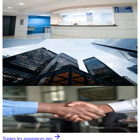
Hospitalisation Pro
Avantage extra-légal pour fidéliser vos employés.
Découvrir
Perte d'Exploitation
Compensation du chiffre d'affaires perdu après un sinistre.
Découvrir
Assurance Groupe
Plan pension pour vos employés. Avantage fiscal pour l'entreprise.
Découvrir
Toutes les assurances pro