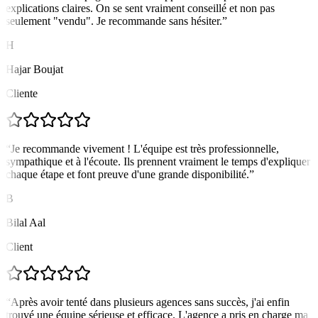
explications claires. On se sent vraiment conseillé et non pas
seulement "vendu". Je recommande sans hésiter.
”
H
Hajar Boujat
Cliente
“
Je recommande vivement ! L'équipe est très professionnelle,
sympathique et à l'écoute. Ils prennent vraiment le temps d'expliquer
chaque étape et font preuve d'une grande disponibilité.
”
B
Bilal Aal
Client
“
Après avoir tenté dans plusieurs agences sans succès, j'ai enfin
trouvé une équipe sérieuse et efficace. L'agence a pris en charge ma