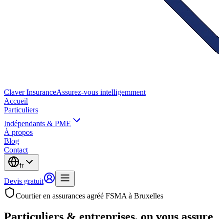
Claver
Insurance
Assurez-vous intelligemment
Accueil
Particuliers
Indépendants & PME
À propos
Blog
Contact
fr
Devis gratuit
Courtier en assurances agréé FSMA à Bruxelles
Particuliers & entreprises,
on vous assure