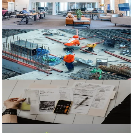
Protégez votre activité contre les réclamations tiers. Jusqu'à 2,5M€
par sinistre.
Découvrir
Accident Travail
Assurance obligatoire pour vos employés. Mise en conformité
garantie.
Découvrir
Revenu Garanti
Maintenez vos revenus en cas d'incapacité de travail.
Découvrir