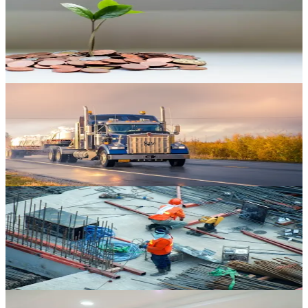
PLCI / Pension
Pension complémentaire avec avantages fiscaux pour indépendants.
Découvrir
Véhicule Professionnel
Flotte commerciale, camionnettes, plaques pro. Tarifs négociés.
Découvrir
RC Décennale
Responsabilité 10 ans pour les professionnels de la construction.
Découvrir