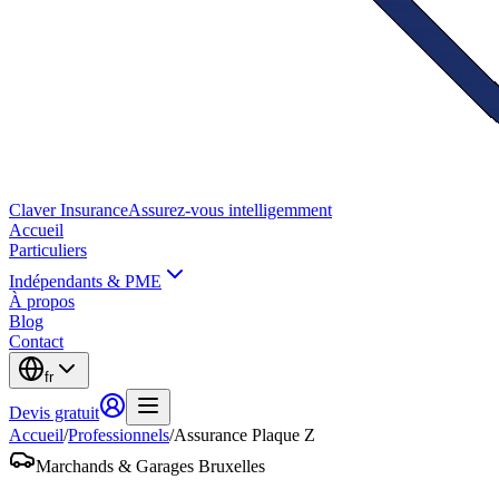
Claver
Insurance
Assurez-vous intelligemment
Accueil
Particuliers
Indépendants & PME
À propos
Blog
Contact
fr
Devis gratuit
Accueil
/
Professionnels
/
Assurance Plaque Z
Marchands & Garages Bruxelles