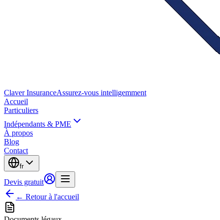
Claver
Insurance
Assurez-vous intelligemment
Accueil
Particuliers
Indépendants & PME
À propos
Blog
Contact
fr
Devis gratuit
← Retour à l'accueil
Documents légaux