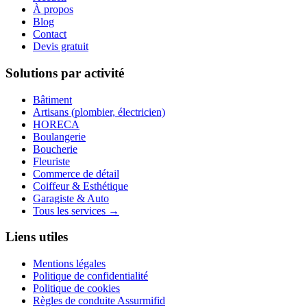
À propos
Blog
Contact
Devis gratuit
Solutions par activité
Bâtiment
Artisans (plombier, électricien)
HORECA
Boulangerie
Boucherie
Fleuriste
Commerce de détail
Coiffeur & Esthétique
Garagiste & Auto
Tous les services →
Liens utiles
Mentions légales
Politique de confidentialité
Politique de cookies
Règles de conduite Assurmifid