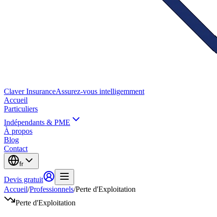
Claver
Insurance
Assurez-vous intelligemment
Accueil
Particuliers
Indépendants & PME
À propos
Blog
Contact
fr
Devis gratuit
Accueil
/
Professionnels
/
Perte d'Exploitation
Perte d'Exploitation