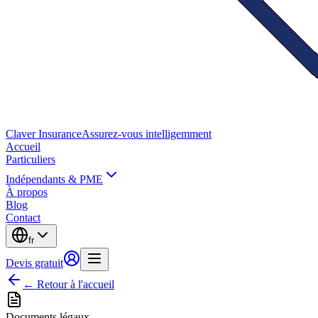
Claver
Insurance
Assurez-vous intelligemment
Accueil
Particuliers
Indépendants & PME
À propos
Blog
Contact
fr
Devis gratuit
← Retour à l'accueil
Documents légaux